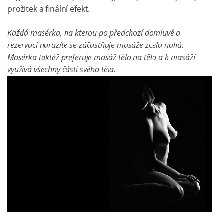
prožitek a finální efekt.
Každá masérka, na kterou po předchozí domluvě a
rezervaci narazíte se zúčastňuje masáže zcela nahá.
Masérka taktéž preferuje masáž tělo na tělo a k masáží
využívá všechny částí svého těla.