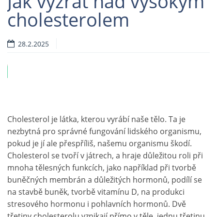
Jak vyzrát nad vysokým
cholesterolem
28.2.2025
ví
Cholesterol je látka, kterou vyrábí naše tělo. Ta je
nezbytná pro správné fungování lidského organismu,
pokud je jí ale přespříliš, našemu organismu škodí.
Cholesterol se tvoří v játrech, a hraje důležitou roli při
mnoha tělesných funkcích, jako například při tvorbě
buněčných membrán a důležitých hormonů, podílí se
na stavbě buněk, tvorbě vitamínu D, na produkci
stresového hormonu i pohlavních hormonů. Dvě
třetiny cholesterolu vznikají přímo v těle, jednu třetinu