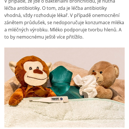
V případě, že jde o bakteriální bronchitidu, je nutná
léčba antibiotiky. O tom, zda je léčba antibiotiky
vhodná, vždy rozhoduje lékař. V případě onemocnění
zánětem průdušek, se nedoporučuje konzumace mléka
a mléčných výrobku. Mléko podporuje tvorbu hlenů. A
to by nemocnému ještě více přitížilo.