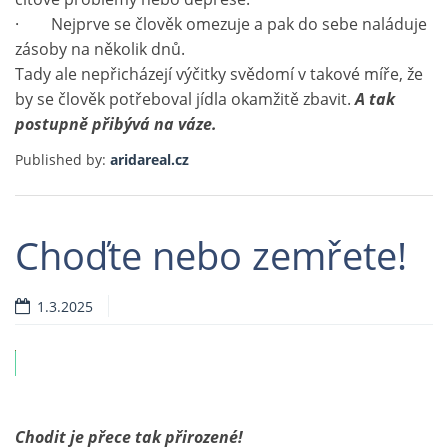
· Nejprve se člověk omezuje a pak do sebe naláduje
zásoby na několik dnů.
Tady ale nepřicházejí výčitky svědomí v takové míře, že
by se člověk potřeboval jídla okamžitě zbavit.
A tak
postupně přibývá na váze.
Published by:
aridareal.cz
Choďte nebo zemřete!
1.3.2025
ví
Chodit je přece tak přirozené!