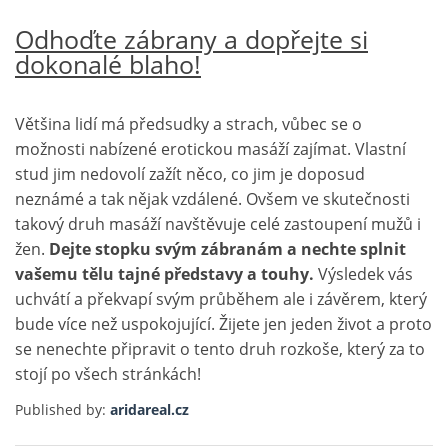
Odhoďte zábrany a dopřejte si
dokonalé blaho!
Většina lidí má předsudky a strach, vůbec se o
možnosti nabízené erotickou masáží zajímat. Vlastní
stud jim nedovolí zažít něco, co jim je doposud
neznámé a tak nějak vzdálené. Ovšem ve skutečnosti
takový druh masáží
navštěvuje celé zastoupení mužů i
žen.
Dejte stopku svým zábranám a nechte splnit
vašemu tělu tajné představy a touhy.
Výsledek vás
uchvátí a překvapí svým průběhem ale i závěrem, který
bude více než uspokojující. Žijete jen jeden život a proto
se nenechte připravit o tento druh rozkoše, který za to
stojí po všech stránkách!
Published by:
aridareal.cz