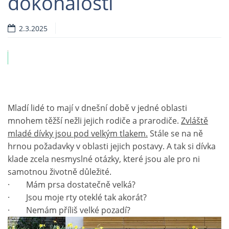
dokonalosti
2.3.2025
ví
Mladí lidé to mají v dnešní době v jedné oblasti
mnohem těžší nežli jejich rodiče a prarodiče.
Zvláště
mladé dívky jsou pod velkým tlakem.
Stále se na ně
hrnou požadavky v oblasti jejich postavy. A tak si dívka
klade zcela nesmyslné otázky, které jsou ale pro ni
samotnou životně důležité.
· Mám prsa dostatečně velká?
· Jsou moje rty oteklé tak akorát?
· Nemám příliš velké pozadí?