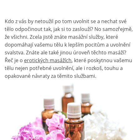
Kdo z vás by netoužil po tom uvolnit se a nechat své
tělo odpočinout tak, jak si to zaslouží? No samozřejmě,
že všichni. Zcela jistě znáte masážní služby, které
dopomáhají vašemu tělu k lepším pocitům a uvolnění
svalstva. Znáte ale také jinou úroveň těchto masáží?
Řeč je o
erotických masážích
, které poskytnou vašemu
tělu nejen potřebné uvolnění, ale i rozkoš, touhu a
opakované návraty za těmito službami.