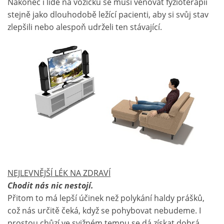
Nakonec i lidé na vozíčku se musí věnovat fyzioterapii
stejně jako dlouhodobě ležící pacienti, aby si svůj stav
zlepšili nebo alespoň udrželi ten stávající.
NEJLEVNĚJŠÍ LÉK NA ZDRAVÍ
Chodit nás nic nestojí.
Přitom to má lepší účinek než polykání haldy prášků,
což nás určitě čeká, když se pohybovat nebudeme. I
prostou chůzí ve svižném tempu se dá získat dobrá