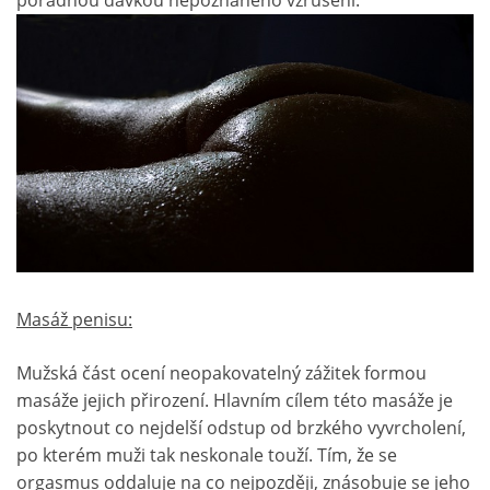
pořádnou dávkou nepoznaného vzrušení.
Masáž penisu:
Mužská část ocení neopakovatelný zážitek formou
masáže jejich přirození. Hlavním cílem této masáže je
poskytnout co nejdelší odstup od brzkého vyvrcholení,
po kterém muži tak neskonale touží. Tím, že se
orgasmus oddaluje na co nejpozději, znásobuje se jeho