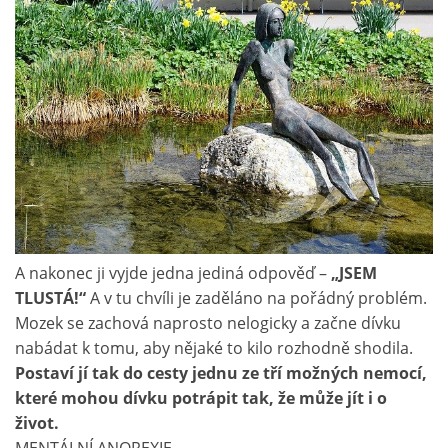
A nakonec ji vyjde jedna jediná odpověď –
„JSEM
TLUSTÁ!“
A v tu chvíli je zaděláno na pořádný problém.
Mozek se zachová naprosto nelogicky a začne dívku
nabádat k tomu, aby nějaké to kilo rozhodně shodila.
Postaví jí tak do cesty jednu ze tří možných nemocí,
které mohou dívku potrápit tak, že může jít i o
život.
MENTÁLNÍ ANOREXIE