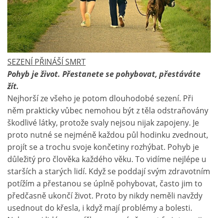
SEZENÍ PŘINÁŠÍ SMRT
Pohyb je život. Přestanete se pohybovat, přestáváte
žít.
Nejhorší ze všeho je potom dlouhodobé sezení. Při
něm prakticky vůbec nemohou být z těla odstraňovány
škodlivé látky, protože svaly nejsou nijak zapojeny. Je
proto nutné se nejméně každou půl hodinku zvednout,
projít se a trochu svoje končetiny rozhýbat. Pohyb je
důležitý pro člověka každého věku. To vidíme nejlépe u
starších a starých lidí. Když se poddají svým zdravotním
potížím a přestanou se úplně pohybovat, často jim to
předčasně ukončí život. Proto by nikdy neměli navždy
usednout do křesla, i když mají problémy a bolesti.