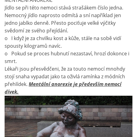
Jídlo se při této nemoci stává strašákem číslo jedna.
Nemocný jídlo naprosto odmítá a sní například jen
jedno jablko denně. Přesto pociťuje velké výčitky
svědomí ze svého přejídání.
o I když je za chvilku kost a kůže, stále na sobě vidí
spousty kilogramů navíc.
o Pokud se proces hubnutí nezastaví, hrozí dokonce i
smrt.
Lékaři jsou přesvědčeni, že za touto nemocí mnohdy
stojí snaha vypadat jako ta oživlá ramínka z módních
přehlídek.
Mentální anorexie je především nemocí
dívek.