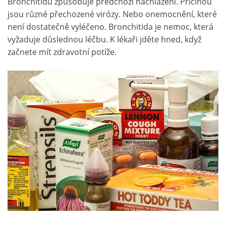
Bronchitidu způsobuje předchozí nachlazení. Příčinou
jsou různé přechozené virózy. Nebo onemocnění, které
není dostatečně vyléčeno. Bronchitida je nemoc, která
vyžaduje důslednou léčbu. K lékaři jděte hned, když
začnete mít zdravotní potíže.