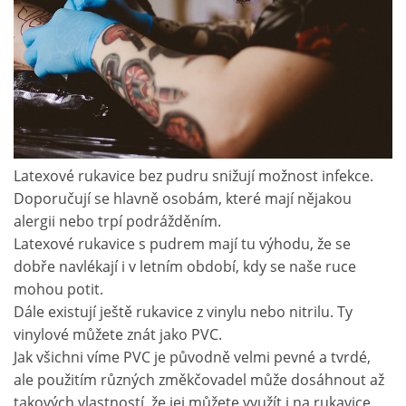
Latexové rukavice bez pudru snižují možnost infekce.
Doporučují se hlavně osobám, které mají nějakou
alergii nebo trpí podrážděním.
Latexové
rukavice
s pudrem mají tu výhodu, že se
dobře navlékají i v letním období, kdy se naše ruce
mohou potit.
Dále existují ještě rukavice z vinylu nebo nitrilu. Ty
vinylové můžete znát jako PVC.
Jak všichni víme PVC je původně velmi pevné a tvrdé,
ale použitím různých změkčovadel může dosáhnout až
takových vlastností, že jej můžete využít i na rukavice.