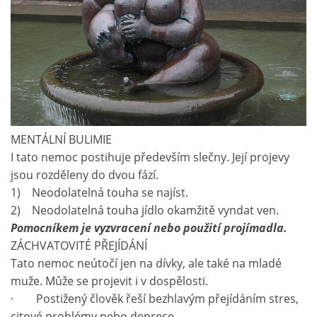
MENTÁLNÍ BULIMIE
I tato nemoc postihuje především slečny. Její projevy
jsou rozděleny do dvou fází.
1) Neodolatelná touha se najíst.
2) Neodolatelná touha jídlo okamžitě vyndat ven.
Pomocníkem je vyzvracení nebo použití projímadla.
ZÁCHVATOVITÉ PŘEJÍDÁNÍ
Tato nemoc neútočí jen na dívky, ale také na mladé
muže. Může se projevit i v dospělosti.
· Postižený člověk řeší bezhlavým přejídáním stres,
citové problémy nebo deprese.