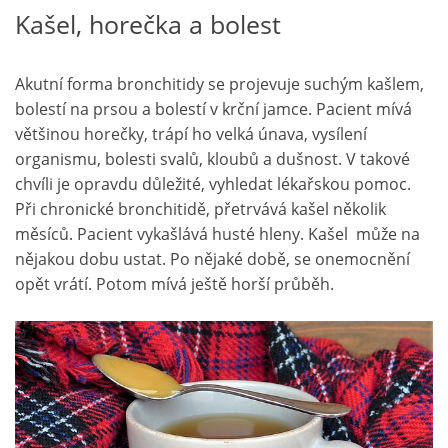
Kašel, horečka a bolest
Akutní forma bronchitidy se projevuje suchým kašlem,
bolestí na prsou a bolestí v krční jamce. Pacient mívá
většinou horečky, trápí ho velká únava, vysílení
organismu, bolesti svalů, kloubů a dušnost. V takové
chvíli je opravdu důležité, vyhledat lékařskou pomoc.
Při chronické bronchitidě, přetrvává kašel několik
měsíců. Pacient vykašlává husté hleny. Kašel může na
nějakou dobu ustat. Po nějaké době, se onemocnění
opět vrátí. Potom mívá ještě horší průběh.