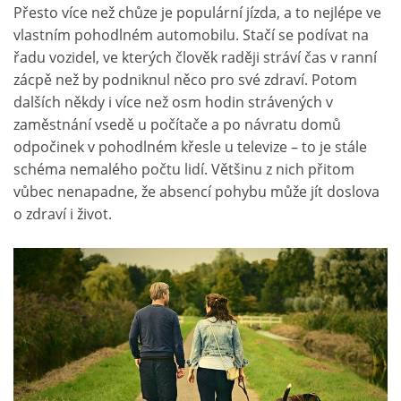
Přesto více než chůze je populární jízda, a to nejlépe ve
vlastním pohodlném automobilu. Stačí se podívat na
řadu vozidel, ve kterých člověk raději stráví čas v ranní
zácpě než by podniknul něco pro své zdraví. Potom
dalších někdy i více než osm hodin strávených v
zaměstnání vsedě u počítače a po návratu domů
odpočinek v pohodlném křesle u televize – to je stále
schéma nemalého počtu lidí. Většinu z nich přitom
vůbec nenapadne, že absencí pohybu může jít doslova
o zdraví i život.