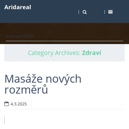
Aridareal
Aridareal
»
Zdraví
Category Archives:
Zdraví
Masáže nových
rozměrů
4.3.2025
ví