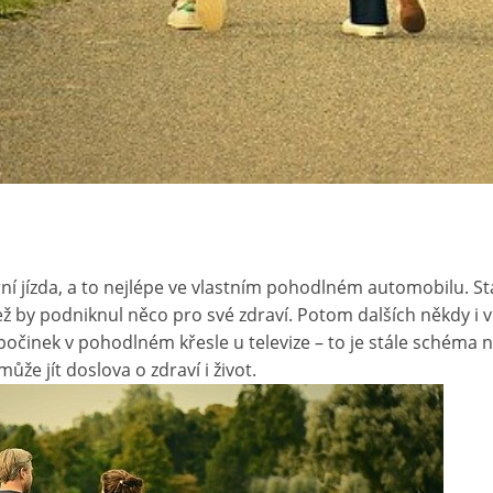
ní jízda, a to nejlépe ve vlastním pohodlném automobilu. Sta
 než by podniknul něco pro své zdraví. Potom dalších někdy 
činek v pohodlném křesle u televize – to je stále schéma n
e jít doslova o zdraví i život.