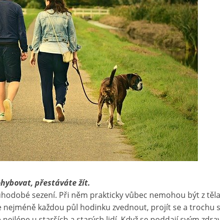
ohybovat, přestáváte žít.
hodobé sezení. Při něm prakticky vůbec nemohou být z těla 
se nejméně každou půl hodinku zvednout, projít se a trochu s
 nejlépe u starších a starých lidí. Když se poddají svým zd