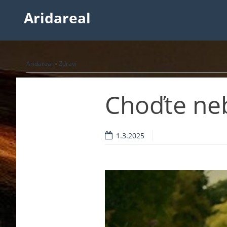
Aridareal
Aridareal
»
Zdraví
Choďte ne
1.3.2025