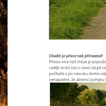
Chodit je přece tak přirozené!
Přesto více než chůze je populár
raději stráví čas v ranní zácpě
počítače a po návratu domů odpo
nenapadne, že absencí pohybu můž