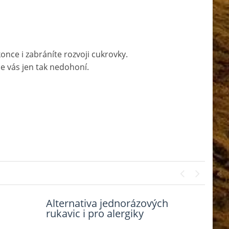
once i zabráníte rozvoji cukrovky.
e vás jen tak nedohoní.
Previous
Next
Alternativa jednorázových
Nenechte si úzkost přerůst
rukavic i pro alergiky
přes hlavu