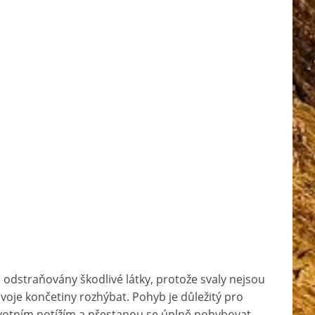
odstraňovány škodlivé látky, protože svaly nejsou
voje končetiny rozhýbat. Pohyb je důležitý pro
ravotním potížím a přestanou se úplně pohybovat,