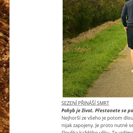
SEZENÍ PŘINÁŠÍ SMRT
Pohyb je život. Přestanete se p
Nejhorší ze všeho je potom dlou
nijak zapojeny. Je proto nutné 
člověka každého věku. To vidíme