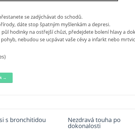
přestanete se zadýchávat do schodů.
řírody, dáte stop špatným myšlenkám a depresi.
ůl hodinky na ostřejší chůzi, předejdete bolení hlavy a dok
 pohyb, nebudou se ucpávat vaše cévy a infarkt nebo mrtvic
es)
nk →
si s bronchitidou
 návštěvník
Nezdravá touha po
Detoxikace jater
dokonalosti