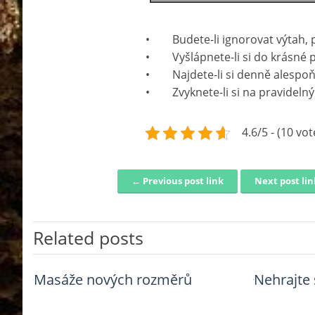
• Budete-li ignorovat výtah, 
• Vyšlápnete-li si do krásné p
• Najdete-li si denně alespoň p
• Zvyknete-li si na pravidelný
4.6/5 - (10 vot
← Previous post link
Next post li
Post navigation
Related posts
Masáže nových rozměrů
Jak vyzrát nad vysokým
Nehrajte 
Nečekaný
cholesterolem