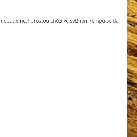
at nebudeme. I prostou chůzí ve svižném tempu se dá