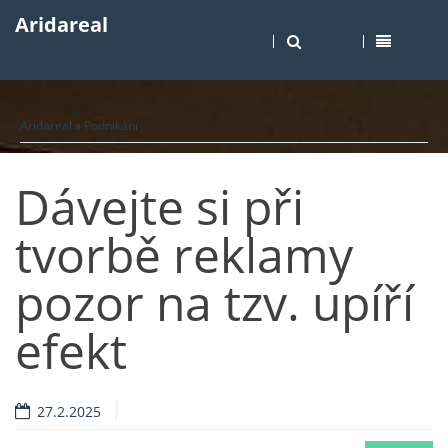
Aridareal
Aridareal
»
Podnikání
Dávejte si při
tvorbě reklamy
pozor na tzv. upíří
efekt
27.2.2025