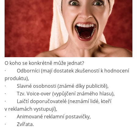
O koho se konkrétně může jednat?
· Odborníci (mají dostatek zkušeností k hodnocení
produktu),
· Slavné osobnosti (známé díky publicitě),
· Tzv. Voice-over (vypůjčení známého hlasu),
· Laičtí doporučovatelé (neznámí lidé, kteří
v reklamách vystupují),
· Animované reklamní postavičky,
· Zvířata.