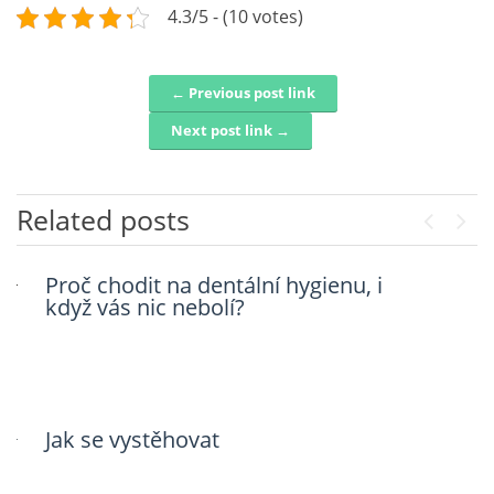
4.3/5 - (10 votes)
← Previous post link
Post navigation
Next post link →
Related posts
Previou
Next
Proč chodit na dentální hygienu, i
Chytrá řešení mnohé vyřeší
když vás nic nebolí?
Jak se vystěhovat
Firmy musí někde sídlit