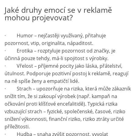
Jaké druhy emocí se v reklamě
mohou projevovat?
· Humor – nejčastěji využívaný, přitahuje
pozornost, vtip, originalita, nápaditost.
· Erotika – rozptyluje pozornost od značky, je
účinná pouze tehdy, má-li spojitost s výrobky.
· Vřelost – příjemné pocity jako láska, přátelství,
útulnost. Podporuje pozitivní postoj k reklamě, reagují
na ně spíše ženy a empatičtí lidé.
· Strach – upozorňuje na rizika, která může zákazník
snížit tím, že si zakoupí výrobek (např. kampaň na
očkování proti klíšťové encefalitidě). Typická rizika
vzbuzující strach – fyzické, společenské, časové, riziko
snížení výkonnosti, finanční riziko, riziko ztráty určité
příležitosti.
· Hudba – snaha zvýšit pozornost, vyvolat