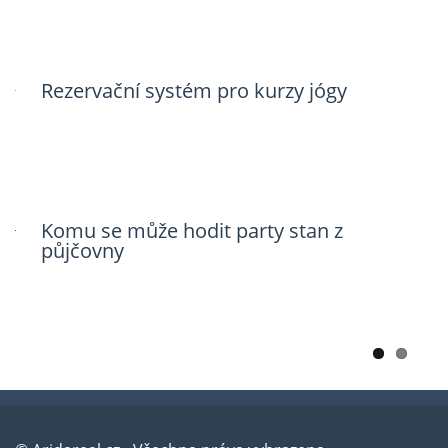
Rezervační systém pro kurzy jógy
Legalizace a co z ní plyne
Komu se může hodit party stan z
Získat zákazníky je to nejtěžší
půjčovny